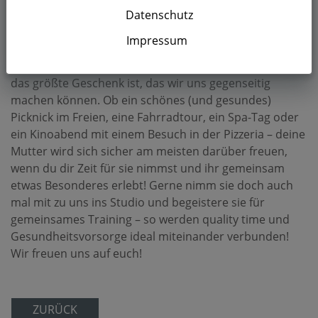
Muttertag dieses Jahr zu zelebrieren? Wie wäre es,
Datenschutz
wenn du deiner Mama dieses Jahr gemeinsame Zeit
Impressum
schenkst? Gerade nach den letzten Pandemie-Jahren
wissen wir doch alle, dass gemeinsam verbrachte Zeit
das größte Geschenk ist, das wir uns gegenseitig
machen können. Ob ein schönes (und gesundes)
Picknick im Freien, eine Fahrradtour, ein Spa-Tag oder
ein Kinoabend mit einem Besuch in der Pizzeria – deine
Mutter wird sich sicher am meisten darüber freuen,
wenn du dir Zeit für sie nimmst und ihr gemeinsam
etwas Besonderes erlebt! Gerne nimm sie doch auch
mal mit zu uns ins Studio und begeistere sie für
gemeinsames Training – so werden quality time und
Gesundheitsvorsorge ideal miteinander verbunden!
Wir freuen uns auf euch!
ZURÜCK